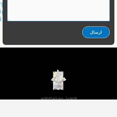
ارسال
للتواصل مع شركة النور:
الاتصال
tel:+00971521271023