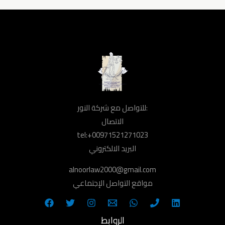
للتواصل مع شركة النور:
الاتصال
tel:+00971521271023
البريد الالكتروني
alnoorlaw2000@gmail.com
مواقع التواصل الإجتماعي
الروابط