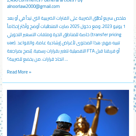
alnoorlaw2000@gmail.com
ملخص سريع تُطبَّق الضريبة على الفترات الضريبية التي تبدأ في أو بعد
1 يونيو 2023، ومع دخول 2025 صارت المتطلبات أوضح وأكثر إحكاماً
خاصة للمناطق الحرة وملفات التسعير التحويلي (transfer pricing
uae). تنبيه مهم: هذا المحتوى لأغراض إرشادية عامة، والقواعد
التفصيلية تتغير بقرارات رسمية. يُنصح بمراجعة FTA أو فريقنا قبل
اتخاذ قرارات. من يخضع للضريبة؟ …
Read More »